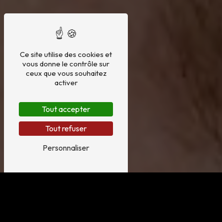
Ce site utilise des cookies et
vous donne le contrôle sur
ceux que vous souhaitez
activer
Tout accepter
Tout refuser
Personnaliser