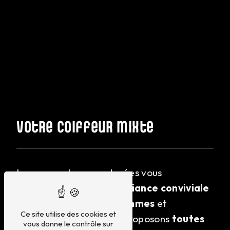
Votre coiffeur mixte
Laurence et ses employées vous
accueillent dans une
ambiance conviviale
pour les
hommes
, les
femmes
et
Ce site utilise des cookies et
les
enfants
. Nous vous proposons
toutes
vous donne le contrôle sur